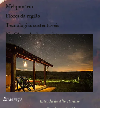
Meliponário
Flores da região
Tecnologias sustentáveis
Na Chapada dos veadeiros
Endereço
Estrada de Alto Paraíso
pra São Jorge, km 15.
Tel-WhatsApp:
Contato
061 99982 8802